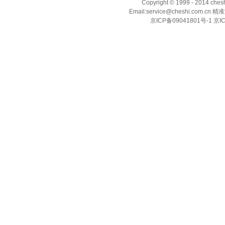
Copyright © 1999 - 2014 ch
Email:service@cheshi.
京ICP备09041801号-1 京