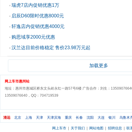
瑞虎7店内促销优惠1万
▪
启辰D60限时优惠8000元
▪
轩逸店内促销优惠4000元
▪
购思域享2000元优惠
▪
汉兰达目前价格稳定 售价23.98万元起
▪
加载更多
网上车市惠州站
地址：惠州市惠城区桥东文头岭永红一路57号6楼 广告合作：刘生：1350907664
13509076640，QQ：704719539
清远
北京
上海
天津
天津滨海
重庆
长春
沈阳
大连
银川
乌鲁木
网上车市
|
关于我们
|
网站地图
|
招聘信息
|
联