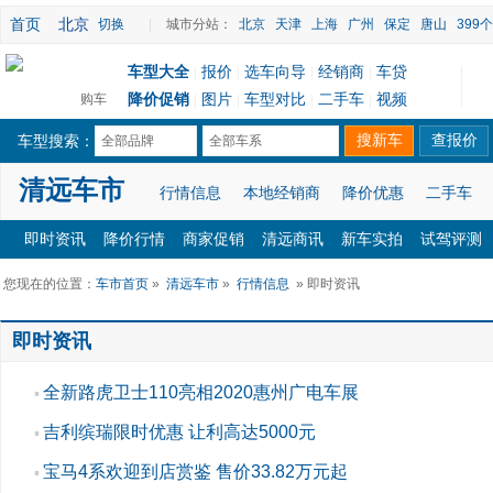
首页
北京
切换
|
城市分站：
北京
天津
上海
广州
保定
唐山
399
车型大全
报价
选车向导
经销商
车贷
|
|
|
|
降价促销
图片
车型对比
二手车
视频
购车
|
|
|
|
车型搜索：
全部品牌
全部车系
清远车市
行情信息
本地经销商
降价优惠
二手车
即时资讯
降价行情
商家促销
清远商讯
新车实拍
试驾评测
您现在的位置：
车市首页
»
清远车市
»
行情信息
» 即时资讯
即时资讯
全新路虎卫士110亮相2020惠州广电车展
▪
吉利缤瑞限时优惠 让利高达5000元
▪
宝马4系欢迎到店赏鉴 售价33.82万元起
▪