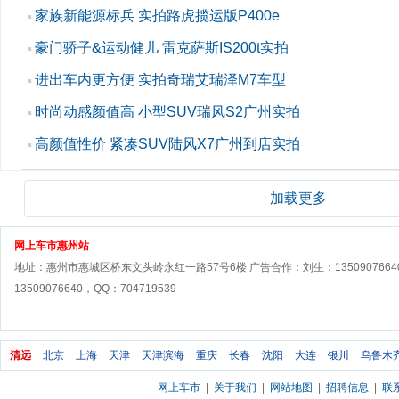
家族新能源标兵 实拍路虎揽运版P400e
▪
豪门骄子&运动健儿 雷克萨斯IS200t实拍
▪
进出车内更方便 实拍奇瑞艾瑞泽M7车型
▪
时尚动感颜值高 小型SUV瑞风S2广州实拍
▪
高颜值性价 紧凑SUV陆风X7广州到店实拍
▪
加载更多
网上车市惠州站
地址：惠州市惠城区桥东文头岭永红一路57号6楼 广告合作：刘生：1350907664
13509076640，QQ：704719539
清远
北京
上海
天津
天津滨海
重庆
长春
沈阳
大连
银川
乌鲁木
网上车市
|
关于我们
|
网站地图
|
招聘信息
|
联