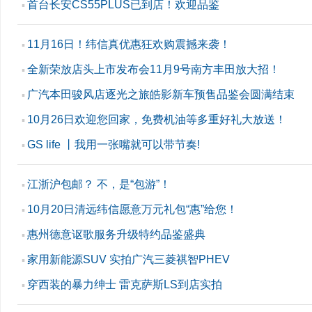
首台长安CS55PLUS已到店！欢迎品鉴
▪
11月16日！纬信真优惠狂欢购震撼来袭！
▪
全新荣放店头上市发布会11月9号南方丰田放大招！
▪
广汽本田骏风店逐光之旅皓影新车预售品鉴会圆满结束
▪
10月26日欢迎您回家，免费机油等多重好礼大放送！
▪
GS life 丨我用一张嘴就可以带节奏!
▪
江浙沪包邮？ 不，是“包游”！
▪
10月20日清远纬信愿意万元礼包“惠”给您！
▪
惠州德意讴歌服务升级特约品鉴盛典
▪
家用新能源SUV 实拍广汽三菱祺智PHEV
▪
穿西装的暴力绅士 雷克萨斯LS到店实拍
▪