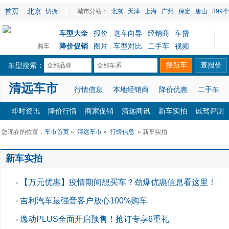
首页
北京
切换
|
城市分站：
北京
天津
上海
广州
保定
唐山
399
车型大全
报价
选车向导
经销商
车贷
|
|
|
|
降价促销
图片
车型对比
二手车
视频
购车
|
|
|
|
车型搜索：
全部品牌
全部车系
清远车市
行情信息
本地经销商
降价优惠
二手车
即时资讯
降价行情
商家促销
清远商讯
新车实拍
试驾评测
您现在的位置：
车市首页
»
清远车市
»
行情信息
» 新车实拍
新车实拍
【万元优惠】疫情期间想买车？劲爆优惠信息看这里！
▪
吉利汽车最强音客户放心100%购车
▪
逸动PLUS全面开启预售！抢订专享6重礼
▪