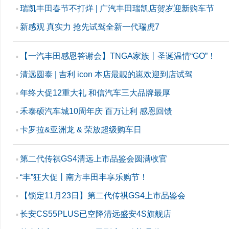
瑞凯丰田春节不打烊 | 广汽丰田瑞凯店贺岁迎新购车节
▪
新感观 真实力 抢先试驾全新一代瑞虎7
▪
【一汽丰田感恩答谢会】TNGA家族丨圣诞温情“GO”！
▪
清远圆泰 | 吉利 icon 本店最靓的崽欢迎到店试驾
▪
年终大促12重大礼 和信汽车三大品牌最厚
▪
禾泰硕汽车城10周年庆 百万让利 感恩回馈
▪
卡罗拉&亚洲龙 & 荣放超级购车日
▪
第二代传祺GS4清远上市品鉴会圆满收官
▪
“丰”狂大促丨南方丰田丰享乐购节！
▪
【锁定11月23日】第二代传祺GS4上市品鉴会
▪
长安CS55PLUS已空降清远盛安4S旗舰店
▪