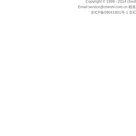
Copyright © 1999 - 2014 ch
Email:service@cheshi.
京ICP备09041801号-1 京